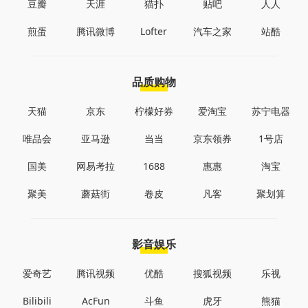
豆瓣
天涯
猫扑
贴吧
人人
煎蛋
腾讯微博
Lofter
汽车之家
站酷
品质购物
天猫
京东
柠檬好券
爱淘宝
苏宁电器
唯品会
亚马逊
当当
京东领券
1号店
国美
网易考拉
1688
惠惠
淘宝
聚美
蘑菇街
卷皮
凡客
聚划算
影音娱乐
爱奇艺
腾讯视频
优酷
搜狐视频
乐视
Bilibili
AcFun
斗鱼
虎牙
熊猫