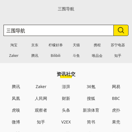
三围导航
淘宝
京东
柠檬好券
天猫
携程
苏宁电器
Zaker
腾讯
Bilibili
斗鱼
唯品会
知乎
资讯社交
腾讯
Zaker
澎湃
36氪
网易
凤凰
人民网
财新
搜狐
BBC
虎嗅
观察者
头条
新浪体育
虎扑
微博
知乎
V2EX
简书
果壳